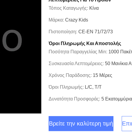
Τόπος Καταγωγής:
Κίνα
Μάρκα:
Crazy Kids
Πιστοποίηση:
CE-EN 71/72/73
Όροι Πληρωμής Και Αποστολής
Ποσότητα Παραγγελίας Min:
1000 Πακέ
Συσκευασία Λεπτομέρειες:
50 Μανίκια Α
Χρόνος Παράδοσης:
15 Μέρες
Όροι Πληρωμής:
L/C, T/T
Δυνατότητα Προσφοράς:
5 Εκατομμύρια
Βρείτε την καλύτερη τιμή
Επι