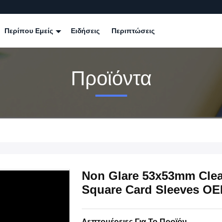
Περίπου Εμείς
Ειδήσεις
Περιπτώσεις
Προϊόντα
Non Glare 53x53mm Clea
Square Card Sleeves O
Λεπτομέρειες Για Το Προϊόν