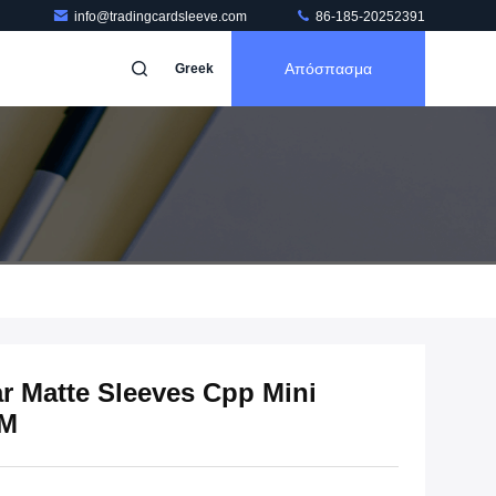
info@tradingcardsleeve.com
86-185-20252391
Απόσπασμα
Greek
r Matte Sleeves Cpp Mini
EM