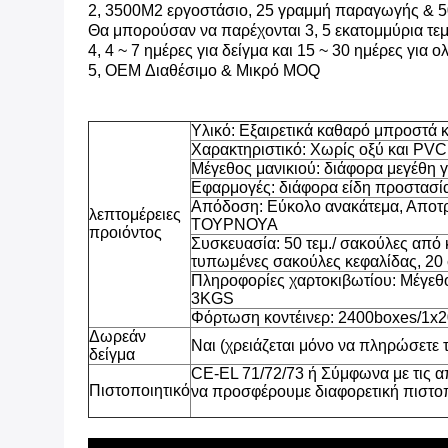
2, 3500M2 εργοστάσιο, 25 γραμμή παραγωγής & 50
Θα μπορούσαν να παρέχονται 3, 5 εκατομμύρια τεμ
4, 4 ~ 7 ημέρες για δείγμα και 15 ~ 30 ημέρες για 
5, OEM Διαθέσιμο & Μικρό MOQ
Υλικό: Εξαιρετικά καθαρό μπροστά κ
Χαρακτηριστικό: Χωρίς οξύ και PVC
Μέγεθος μανικιού: διάφορα μεγέθη γ
Εφαρμογές: διάφορα είδη προστασί
Απόδοση: Εύκολο ανακάτεμα, Αποτρέ
λεπτομέρειες
ΤΟΥΡΝΟΥΑ
προιόντος
Συσκευασία: 50 τεμ./ σακούλες από 
τυπωμένες σακούλες κεφαλίδας, 20
Πληροφορίες χαρτοκιβωτίου: Μέγεθ
3KGS
Φόρτωση κοντέινερ: 2400boxes/1x
Δωρεάν
Ναι (χρειάζεται μόνο να πληρώσετε 
δείγμα
CE-EL 71/72/73 ή Σύμφωνα με τις 
Πιστοποιητικό
να προσφέρουμε διαφορετική πιστο