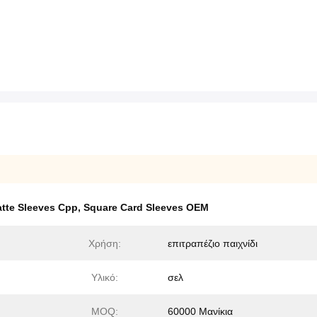
atte Sleeves Cpp
,
Square Card Sleeves OEM
Χρήση:
επιτραπέζιο παιχνίδι
Υλικό:
σελ
MOQ:
60000 Μανίκια