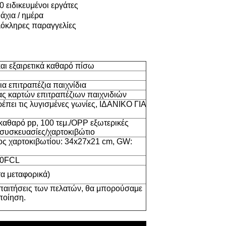
 ειδικευμένοι εργάτες
άχια / ημέρα
ολόκληρες παραγγελίες
αι εξαιρετικά καθαρό πίσω
ια επιτραπέζια παιχνίδια
ας καρτών επιτραπέζιων παιχνιδιών
πει τις λυγισμένες γωνίες, ΙΔΑΝΙΚΟ ΓΙΑ
καθαρό pp, 100 τεμ./OPP εξωτερικές
 συσκευασίες/χαρτοκιβώτιο
ος χαρτοκιβωτίου: 34x27x21 cm, GW:
20FCL
τα μεταφορικά)
απαιτήσεις των πελατών, θα μπορούσαμε
ποίηση.