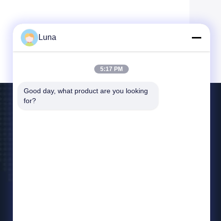
Luna
5:17 PM
Good day, what product are you looking 
for?
Επικοινωνήστε Μαζί Μας
info@tradingcardsleeve.com
86-185-20252391
The 2nd Fulong Industrail Zone, Fu Long, Shipai
Town, Dongguan City 523349 Κίνα