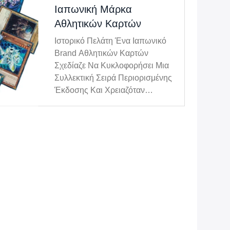
Ιαπωνική Μάρκα
Αθλητικών Καρτών
Ιστορικό Πελάτη Ένα Ιαπωνικό
Brand Αθλητικών Καρτών
Σχεδίαζε Να Κυκλοφορήσει Μια
Συλλεκτική Σειρά Περιορισμένης
Έκδοσης Και Χρειαζόταν
Premium Μανίκια Αθλητικών
Καρτών Και Ένα Συνδετήρα
Καρτών Συναλλαγών.
Προκλήσεις Πελάτη Απαιτούσαν
Υλικά Υψηλής Διαφάνειας,
Προστατευτικά Από Την
Υπεριώδη Ακτινοβολί...