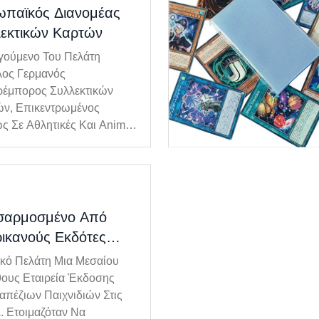
ωπαϊκός Διανομέας
εκτικών Καρτών
ούμενο Του Πελάτη
ος Γερμανός
έμπορος Συλλεκτικών
ν, Επικεντρωμένος
ς Σε Αθλητικές Και Anime
ς, Με Ισχυρή Παρουσία
Ευρωπαϊκή Λιανική Αγορά.
οκλήσεις Του Πελάτη Με
ιο Όγκο Πωλήσεων Άνω
 Εκατομμυρίων Καρτών,
σαρμοσμένο Από
ούνταν Τεράστια
ικανούς Εκδότες
ηταΔιαφανές Εσωτερι...
ραπέζιων Παιχνιδιών
ικό Πελάτη Μια Μεσαίου
ους Εταιρεία Έκδοσης
απέζιων Παιχνιδιών Στις
. Ετοιμαζόταν Να