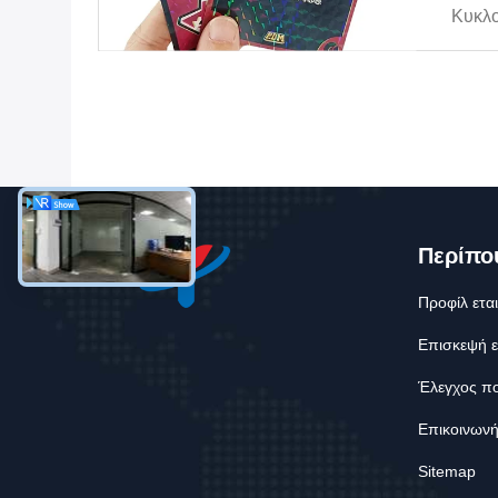
Κυκλ
Παιχν
Τυπώσ
20.00
Χρειά
Προσ
Και Κ
Συνοδ
Περίπο
Προφίλ εται
Επισκεψή 
Έλεγχος πο
Επικοινωνή
Sitemap