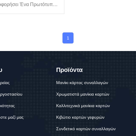
οφορήσει Ένα Πρωτότυπο
ίδι Καρτών. Σχεδίαζαν Να
ουν Μια Αρχική Παρτίδα
0 Τραπουλόχαρτων Και
ζονταν Μια
1
αρμοσμένη Θήκη Καρτών
ουτί Τράπουλας Για Να Τα
εύσουν. ...
υ
Προϊόντα
ρείας
Μανίκι κάρτας συναλλαγών
εργοστασίου
Χρωματιστά μανίκια καρτών
ιότητας
Καλλιτεχνικά μανίκια καρτών
στε μαζί μας
Κιβώτιο καρτών γεφυρών
Συνδετικό καρτών συναλλαγών