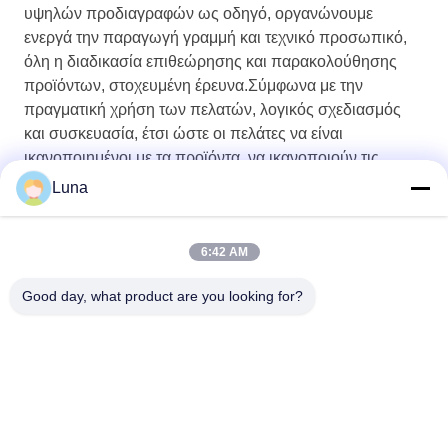
υψηλών προδιαγραφών ως οδηγό, οργανώνουμε
ενεργά την παραγωγή γραμμή και τεχνικό προσωπικό,
όλη η διαδικασία επιθεώρησης και παρακολούθησης
προϊόντων, στοχευμένη έρευνα.Σύμφωνα με την
πραγματική χρήση των πελατών, λογικός σχεδιασμός
και συσκευασία, έτσι ώστε οι πελάτες να είναι
ικανοποιημένοι με τα προϊόντα, να ικανοποιούν τις
προσαρμοσμένες ανάγκες των πελατών.
Luna
6:42 AM
Good day, what product are you looking for?
Dongguan Yuantuo Packaging Products
Co.,Ltd
info@tradingcardsleeve.com
86-185-20252391