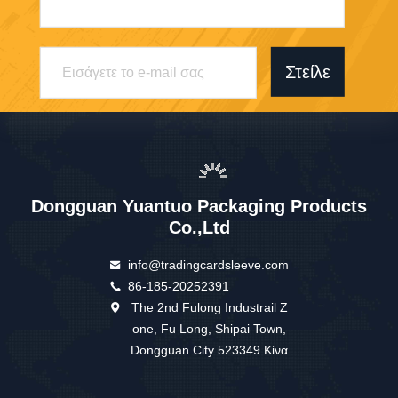
Στείλε
Dongguan Yuantuo Packaging Products
Co.,Ltd
info@tradingcardsleeve.com
86-185-20252391
The 2nd Fulong Industrail Z
one, Fu Long, Shipai Town,
Dongguan City 523349 Κίνα