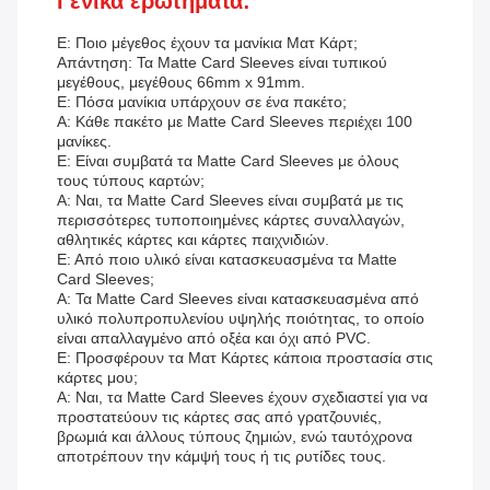
Γενικά ερωτήματα:
Ε: Ποιο μέγεθος έχουν τα μανίκια Ματ Κάρτ;
Απάντηση: Τα Matte Card Sleeves είναι τυπικού
μεγέθους, μεγέθους 66mm x 91mm.
Ε: Πόσα μανίκια υπάρχουν σε ένα πακέτο;
Α: Κάθε πακέτο με Matte Card Sleeves περιέχει 100
μανίκες.
Ε: Είναι συμβατά τα Matte Card Sleeves με όλους
τους τύπους καρτών;
Α: Ναι, τα Matte Card Sleeves είναι συμβατά με τις
περισσότερες τυποποιημένες κάρτες συναλλαγών,
αθλητικές κάρτες και κάρτες παιχνιδιών.
Ε: Από ποιο υλικό είναι κατασκευασμένα τα Matte
Card Sleeves;
Α: Τα Matte Card Sleeves είναι κατασκευασμένα από
υλικό πολυπροπυλενίου υψηλής ποιότητας, το οποίο
είναι απαλλαγμένο από οξέα και όχι από PVC.
Ε: Προσφέρουν τα Ματ Κάρτες κάποια προστασία στις
κάρτες μου;
Α: Ναι, τα Matte Card Sleeves έχουν σχεδιαστεί για να
προστατεύουν τις κάρτες σας από γρατζουνιές,
βρωμιά και άλλους τύπους ζημιών, ενώ ταυτόχρονα
αποτρέπουν την κάμψή τους ή τις ρυτίδες τους.