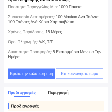
Ποσότητα Παραγγελίας Min:
1000 Πακέτα
Συσκευασία Λεπτομέρειες:
100 Μανίκια Ανά Τσάντα,
100 Τσάντες Ανά Κύριο Χαρτοκιβώτιο
Χρόνος Παράδοσης:
15 Μέρες
Όροι Πληρωμής:
Λ/Κ, Τ/Τ
Δυνατότητα Προσφοράς:
5 Εκατομμύρια Μανίκια Την
Ημέρα
Βρείτε την καλύτερη τιμή
Επικοινωνήστε τώρα
Προδιαγραφές
Περιγραφή
Προδιαγραφές