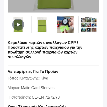
Κεφαλάκια καρτών συναλλαγών CPP /
Προστατευτής καρτών παιχνιδιού για την
πολύτιμη συλλογή παιχνιδιών καρτών
συναλλαγών
Λεπτομέρειες Για Το Προϊόν
Τόπος Καταγωγής:
Κίνα
Μάρκα:
Matte Card Sleeves
Πιστοποίηση:
CE-EN 71/72/73
Όροι Πληρωμής Και Αποστολής