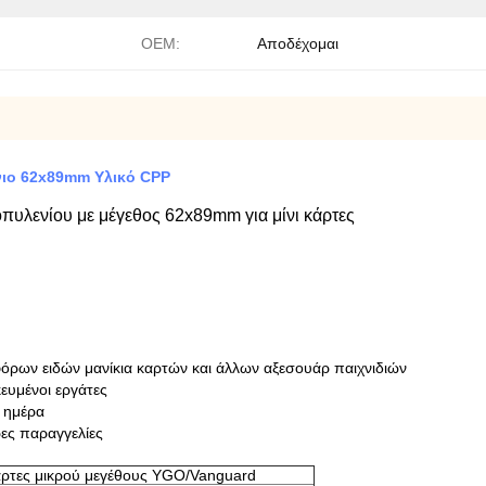
OEM:
Αποδέχομαι
νιο 62x89mm Υλικό CPP
υλενίου με μέγεθος 62x89mm για μίνι κάρτες
φόρων ειδών μανίκια καρτών και άλλων αξεσουάρ παιχνιδιών
ευμένοι εργάτες
/ ημέρα
ρες παραγγελίες
κάρτες μικρού μεγέθους YGO/Vanguard