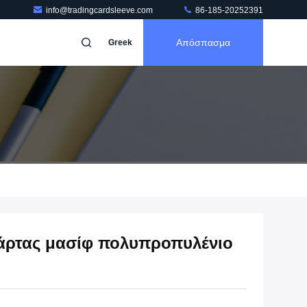
info@tradingcardsleeve.com
86-185-20252391
Απόσπασμα
Greek
κάρτας μασίφ πολυπροπυλένιο