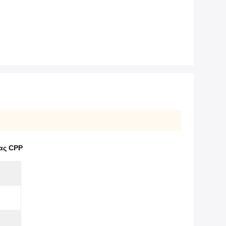
τας CPP