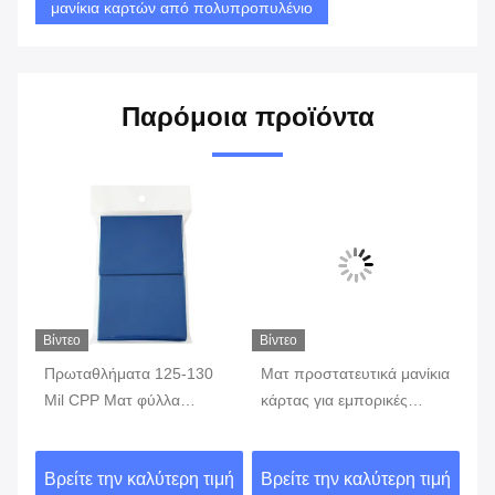
μανίκια καρτών από πολυπροπυλένιο
Παρόμοια προϊόντα
Βίντεο
Βίντεο
Βίν
Πρωταθλήματα 125-130
Ματ προστατευτικά μανίκια
12
Mil CPP Ματ φύλλα
κάρτας για εμπορικές
Χά
καρτών για την προστασία
κάρτες 63x88mm
Πρ
της κάρτας
γρ
ιμή
Βρείτε την καλύτερη τιμή
Βρείτε την καλύτερη τιμή
Βρ