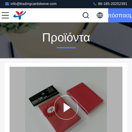
info@tradingcardsleeve.com
86-185-20252391
Απόσπασ
Προϊόντα