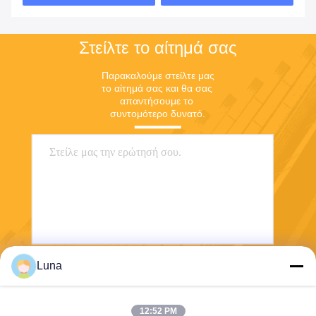
Στείλτε το αίτημά σας
Παρακαλούμε στείλτε μας 
το αίτημά σας και θα σας 
απαντήσουμε το 
συντομότερο δυνατό.
Luna
Στείλε
12:52 PM