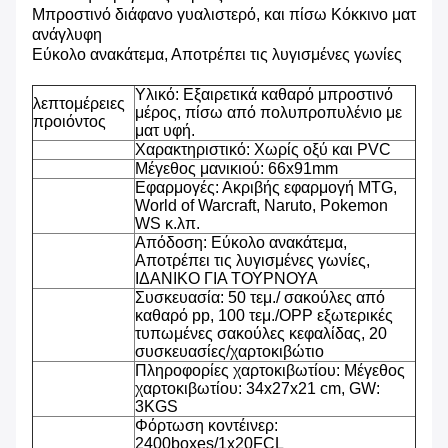
Μπροστινό διάφανο γυαλιστερό, και πίσω Κόκκινο ματ
ανάγλυφη
Εύκολο ανακάτεμα, Αποτρέπει τις λυγισμένες γωνίες
Υλικό: Εξαιρετικά καθαρό μπροστινό
λεπτομέρειες
μέρος, πίσω από πολυπροπυλένιο με
προιόντος
ματ υφή.
Χαρακτηριστικό: Χωρίς οξύ και PVC
Μέγεθος μανικιού: 66x91mm
Εφαρμογές: Ακριβής εφαρμογή MTG,
World of Warcraft, Naruto, Pokemon
WS κ.λπ.
Απόδοση: Εύκολο ανακάτεμα,
Αποτρέπει τις λυγισμένες γωνίες,
ΙΔΑΝΙΚΟ ΓΙΑ ΤΟΥΡΝΟΥΑ
Συσκευασία: 50 τεμ./ σακούλες από
καθαρό pp, 100 τεμ./OPP εξωτερικές
τυπωμένες σακούλες κεφαλίδας, 20
συσκευασίες/χαρτοκιβώτιο
Πληροφορίες χαρτοκιβωτίου: Μέγεθος
χαρτοκιβωτίου: 34x27x21 cm, GW:
3KGS
Φόρτωση κοντέινερ:
2400boxes/1x20FCL