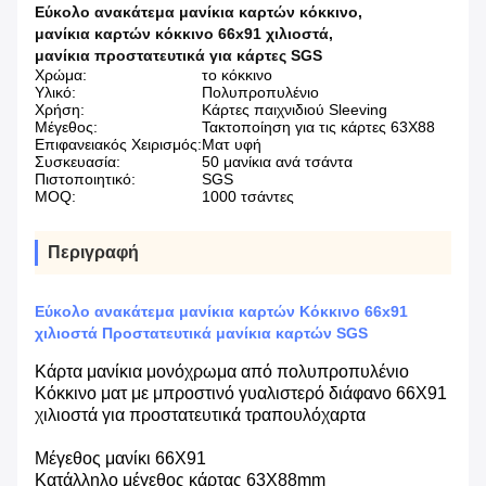
Εύκολο ανακάτεμα μανίκια καρτών κόκκινο
,
μανίκια καρτών κόκκινο 66x91 χιλιοστά
,
μανίκια προστατευτικά για κάρτες SGS
Χρώμα:
το κόκκινο
Υλικό:
Πολυπροπυλένιο
Χρήση:
Κάρτες παιχνιδιού Sleeving
Μέγεθος:
Τακτοποίηση για τις κάρτες 63X88
Επιφανειακός Χειρισμός:
Ματ υφή
Συσκευασία:
50 μανίκια ανά τσάντα
Πιστοποιητικό:
SGS
MOQ:
1000 τσάντες
Περιγραφή
Εύκολο ανακάτεμα μανίκια καρτών Κόκκινο 66x91
χιλιοστά Προστατευτικά μανίκια καρτών SGS
Κάρτα μανίκια μονόχρωμα από πολυπροπυλένιο
Κόκκινο ματ με μπροστινό γυαλιστερό διάφανο 66Χ91
χιλιοστά για προστατευτικά τραπουλόχαρτα
Μέγεθος μανίκι 66Χ91
Κατάλληλο μέγεθος κάρτας 63X88mm