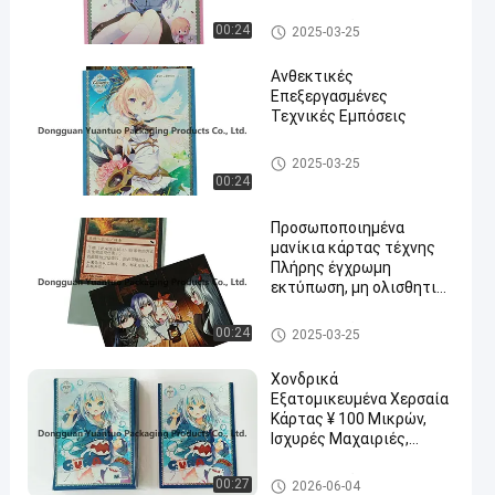
Καλλιτεχνικά μανίκια καρτώ
00:24
2025-03-25
ν
Ανθεκτικές
Επεξεργασμένες
Τεχνικές Εμπόσεις
Καλλιτεχνικά μανίκια καρτώ
2025-03-25
ν
00:24
Προσωποποιημένα
μανίκια κάρτας τέχνης
Πλήρης έγχρωμη
εκτύπωση, μη ολισθητική
υφή, ιδανική για MTG,
Pokémon, Yu-Gi-Oh!
Καλλιτεχνικά μανίκια καρτώ
00:24
2025-03-25
ν
Χονδρικά
Εξατομικευμένα Χερσαία
Κάρτας ¥ 100 Μικρών,
Ισχυρές Μαχαιριές,
Εκτύπωση OEM,
Προστασία & Εμφάνιση
Καλλιτεχνικά μανίκια καρτώ
00:27
2026-06-04