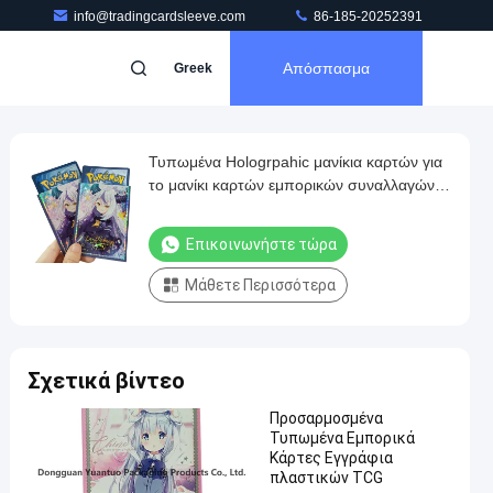
info@tradingcardsleeve.com
86-185-20252391
Απόσπασμα
Greek
Τυπωμένα Hologrpahic μανίκια καρτών για
το μανίκι καρτών εμπορικών συναλλαγών
τυπωμένων υλών τέχνης MTG, POKEMON,
της WS κ.λπ.
Επικοινωνήστε τώρα
Μάθετε Περισσότερα
Σχετικά βίντεο
Προσαρμοσμένα
Τυπωμένα Εμπορικά
Κάρτες Εγγράφια
πλαστικών ΤCG