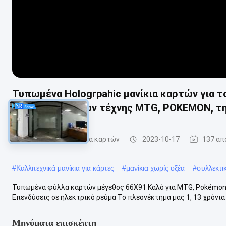
Τυπωμένα Hologrpahic μανίκια καρτών για 
τυπωμένων υλών τέχνης MTG, POKEMON, τη
Καλλιτεχνικά μανίκια καρτών
2023-10-17
137 απ
#
Καλλιτεχνικά μανίκια για κάρτες
#
μανίκια χωρίς οξέα
#
συλλεκτικ
Τυπωμένα φύλλα καρτών μέγεθος 66X91 Καλό για MTG, Pokémon
Επενδύσεις σε ηλεκτρικό ρεύμα Το πλεονέκτημα μας 1, 13 χρόνια 
Μηνύματα επισκέπτη