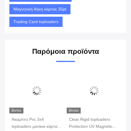
Μαγνητική θήκη κάρτας 35pt
Trading Card toploaders
Παρόμοια προϊόντα
Βίντεο
Βίντεο
Βίν
Άκαμπτο Pvc 3x4
Clear Rigid toploaders
Αδ
ό
toploaders μανίκια κάρτας
Protection UV Magnetic
to