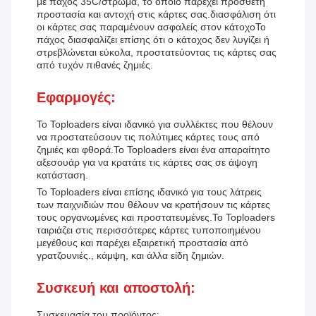
με πάχος 35C/στρώμα, το οποίο παρέχει πρόσθετη
προστασία και αντοχή στις κάρτες σας.διασφάλιση ότι
οι κάρτες σας παραμένουν ασφαλείς στον κάτοχοΤο
πάχος διασφαλίζει επίσης ότι ο κάτοχος δεν λυγίζει ή
στρεβλώνεται εύκολα, προστατεύοντας τις κάρτες σας
από τυχόν πιθανές ζημιές.
Εφαρμογές:
Το Toploaders είναι ιδανικό για συλλέκτες που θέλουν
να προστατεύσουν τις πολύτιμες κάρτες τους από
ζημιές και φθορά.Το Toploaders είναι ένα απαραίτητο
αξεσουάρ για να κρατάτε τις κάρτες σας σε άψογη
κατάσταση.
Το Toploaders είναι επίσης ιδανικό για τους λάτρεις
των παιχνιδιών που θέλουν να κρατήσουν τις κάρτες
τους οργανωμένες και προστατευμένες.Το Toploaders
ταιριάζει στις περισσότερες κάρτες τυποποιημένου
μεγέθους και παρέχει εξαιρετική προστασία από
γρατζουνιές., κάμψη, και άλλα είδη ζημιών.
Συσκευή και αποστολή:
Συσκευασία του προϊόντος: