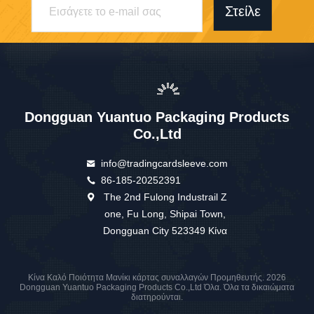
Στείλε
Dongguan Yuantuo Packaging Products
Co.,Ltd
info@tradingcardsleeve.com
86-185-20252391
The 2nd Fulong Industrail Z
one, Fu Long, Shipai Town,
Dongguan City 523349 Κίνα
Κίνα Καλό Ποιότητα Μανίκι κάρτας συναλλαγών Προμηθευτής. 2026
Dongguan Yuantuo Packaging Products Co.,Ltd Όλα. Όλα τα δικαιώματα
διατηρούνται.