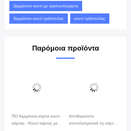
Δερμάτινο κουτί με τραπουλόχαρτα
δερμάτινο κουτί τράπουλας
κουτί τράπουλας
Παρόμοια προϊόντα
Βίν
α
ΠΟ δερμάτινη κάρτα κουτί
Αποθηκεύστε
Αν
κάρτας - Κουτί κάρτας με
αποτελεσματικά τις κάρτες
Θή
προσαρμόσιμο LOGO
παιχνιδιού διασκέδασης
με