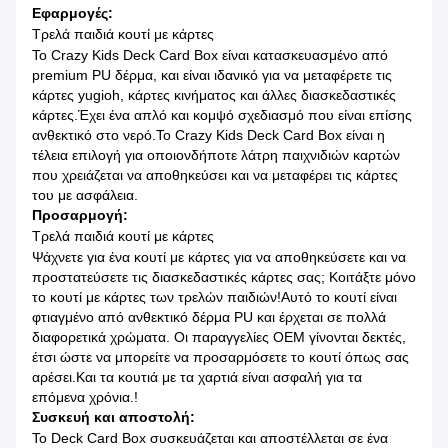
Εφαρμογές:
Τρελά παιδιά κουτί με κάρτες
Το Crazy Kids Deck Card Box είναι κατασκευασμένο από
premium PU δέρμα, και είναι ιδανικό για να μεταφέρετε τις
κάρτες yugioh, κάρτες κινήματος και άλλες διασκεδαστικές
κάρτες.Έχει ένα απλό και κομψό σχεδιασμό που είναι επίσης
ανθεκτικό στο νερό.Το Crazy Kids Deck Card Box είναι η
τέλεια επιλογή για οποιονδήποτε λάτρη παιχνιδιών καρτών
που χρειάζεται να αποθηκεύσει και να μεταφέρει τις κάρτες
του με ασφάλεια.
Προσαρμογή:
Τρελά παιδιά κουτί με κάρτες
Ψάχνετε για ένα κουτί με κάρτες για να αποθηκεύσετε και να
προστατεύσετε τις διασκεδαστικές κάρτες σας; Κοιτάξτε μόνο
το κουτί με κάρτες των τρελών παιδιών!Αυτό το κουτί είναι
φτιαγμένο από ανθεκτικό δέρμα PU και έρχεται σε πολλά
διαφορετικά χρώματα. Οι παραγγελίες OEM γίνονται δεκτές,
έτσι ώστε να μπορείτε να προσαρμόσετε το κουτί όπως σας
αρέσει.Και τα κουτιά με τα χαρτιά είναι ασφαλή για τα
επόμενα χρόνια.!
Συσκευή και αποστολή:
Το Deck Card Box συσκευάζεται και αποστέλλεται σε ένα