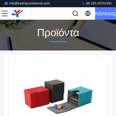
info@tradingcardsleeve.com
86-185-20252391
Απόσπασ
Προϊόντα