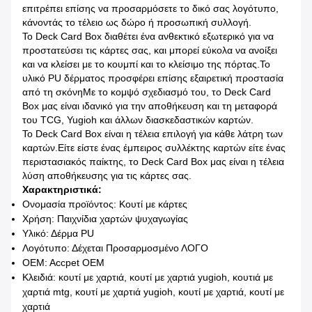
επιτρέπει επίσης να προσαρμόσετε το δικό σας λογότυπο,
κάνοντάς το τέλειο ως δώρο ή προσωπική συλλογή.
Το Deck Card Box διαθέτει ένα ανθεκτικό εξωτερικό για να
προστατεύσει τις κάρτες σας, και μπορεί εύκολα να ανοίξει
και να κλείσει με το κουμπί και το κλείσιμο της πόρτας.Το
υλικό PU δέρματος προσφέρει επίσης εξαιρετική προστασία
από τη σκόνηΜε το κομψό σχεδιασμό του, το Deck Card
Box μας είναι ιδανικό για την αποθήκευση και τη μεταφορά
του TCG, Yugioh και άλλων διασκεδαστικών καρτών.
Το Deck Card Box είναι η τέλεια επιλογή για κάθε λάτρη των
καρτών.Είτε είστε ένας έμπειρος συλλέκτης καρτών είτε ένας
περιστασιακός παίκτης, το Deck Card Box μας είναι η τέλεια
λύση αποθήκευσης για τις κάρτες σας.
Χαρακτηριστικά:
Ονομασία προϊόντος: Κουτί με κάρτες
Χρήση: Παιχνίδια χαρτών ψυχαγωγίας
Υλικό: Δέρμα PU
Λογότυπο: Δέχεται Προσαρμοσμένο ΛΟΓΟ
OEM: Accpet OEM
Κλειδιά: κουτί με χαρτιά, κουτί με χαρτιά yugioh, κουτιά με
χαρτιά mtg, κουτί με χαρτιά yugioh, κουτί με χαρτιά, κουτί με
χαρτιά