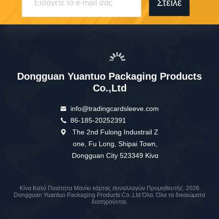
Στείλε
Dongguan Yuantuo Packaging Products
Co.,Ltd
info@tradingcardsleeve.com
86-185-20252391
The 2nd Fulong Industrail Z
one, Fu Long, Shipai Town,
Dongguan City 523349 Κίνα
Κίνα Καλό Ποιότητα Μανίκι κάρτας συναλλαγών Προμηθευτής. 2026
Dongguan Yuantuo Packaging Products Co.,Ltd Όλα. Όλα τα δικαιώματα
διατηρούνται.