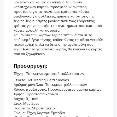
μοντέρνο και κομψό σχεδιασμό.Τα μανίκια
καλλιτεχνικών καρτών προσφέρουν ανώτερη
προστασία για τις πολύτιμες εμπορικές κάρτες
σαςΙδανικό για συλλέκτες, gamers και λάτρεις της
τέχνης.Τέχνη Κάρτες μανίκια είναι ένας εξαιρετικός
τρόπος για να κρατήσει τις αγαπημένες σας εμπορικές
κάρτες ασφαλή και ασφαλές.
Τα μανίκια των καρτών τέχνης τυπώνονται με το
επιθυμητό έργο τέχνης, καθιστώντας τα τέλεια για κάθε
περίσταση.ή απλά να δείξεις την αγαπημένη σου
τέχνηΑυτά τα χειροπέδες κάρτας θα κάνουν τις κάρτες
σου να ξεχωρίσουν.
Προσαρμογή:
Τέχνη - Τυπωμένα εμπορικά φύλλα καρτών
Ετικέτα: Art Trading Card Sleeves
Αριθμός μοντέλου: Τυπωμένα φύλλα καρτών
Χώρος προέλευσης: Προσαρμοσμένα μανίκια καρτών
Χρήση: Προστασία καρτών
Δάχος: 0,1 mm
Στυλ: Μοντέρνο
Ποσότητα: 50pcs/πακέτο
Όνομα: Τέχνη Καρτόνι Εμπόδια