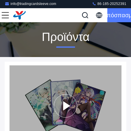
info@tradingcardsleeve.com
86-185-20252391
Απόσπασ
Προϊόντα