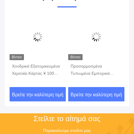
Βίντεο
Βίντεο
Βίν
t
Χονδρικά Εξατομικευμένα
Προσαρμοσμένα
Αν
Χερσαία Κάρτας ¥ 100
Τυπωμένα Εμπορικά
Επ
ση
Μικρών, Ισχυρές
Κάρτες Εγγράφια
Εμ
Μαχαιριές, Εκτύπωση
πλαστικών ΤCG
ιμή
Βρείτε την καλύτερη τιμή
Βρείτε την καλύτερη τιμή
Βρ
OEM, Προστασία &
Εμφάνιση των Κάρτων σας
Στείλτε το αίτημά σας
Παρακαλούμε στείλτε μας 