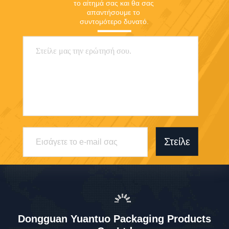
το αίτημά σας και θα σας 
απαντήσουμε το 
συντομότερο δυνατό.
Στείλε
Dongguan Yuantuo Packaging Products