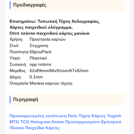
Προδιαγραφές
Επισημαίνω:
Τυπωτική Τέχνη Χολογραφίας
,
Χάρτες παιχνιδιού ολόγραμμα
,
Οππ τσάντα παιχνιδιού κάρτες μανίκια
Χρήση:
Προστασία καρτών
Στυλ:
Σύγχρονη
Ποσότητα:
50pcs/Pack
Υλικό:
Πλαστικό
Συσκευή:
opp τσάντα
Μέγεθος:
62x89mm/66x91mm/67x92mm
Δάχος:
0.1mm
Ονομασία:
Μανίκια καρτών τέχνης
Περιγραφή
Προσαρμοσμένη εκτύπωση Holo Τέχνη Κάρτες Yugioh
MTG TCG Hologram Anime Προσαρμοσμένο Εμπορικό
Πίνακα Παιχνίδια Κάρτες