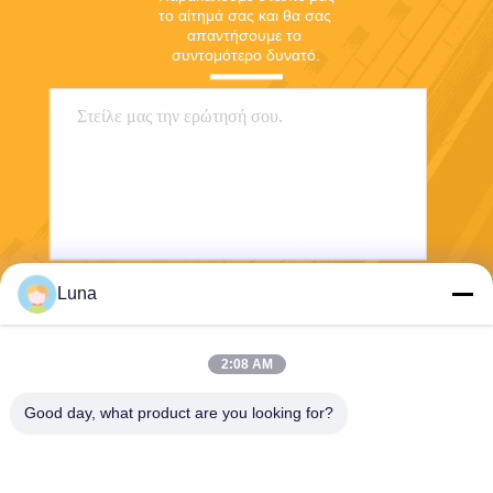
το αίτημά σας και θα σας 
απαντήσουμε το 
συντομότερο δυνατό.
Luna
Στείλε
2:08 AM
Good day, what product are you looking for?
Dongguan Yuantuo Packaging Products