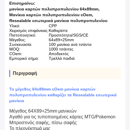
Επισημαίνω:
μανίκια καρτών πολυπροπυλενίου 64x89mm
,
Μανίκια καρτών πολυπροπυλενίου cOem
,
Resealable εσωτερικά μανίκια πολυπροπυλενίου
Υλικό:
CPP
Χειρισμός επιφάνειας:
Καθαρίστε
Πιστοποιητικό:
Προσιτότητα/SGS/CE
Μέγεθος:
64x89+25mm
Συσκευασία:
100 μανίκια ανά τσάντα
MOQ:
1000 τσάντες
COem:
Αποδεκτός
Εμπορικό σήμα:
Τρελλά παιδιά
Περιγραφή
Το μέγεθος 64x89mm cOem μανίκια καρτών
πολυπροπυλενίου καθαρίζει τα Resealable εσωτερικά
μανίκια
Μέγεθος 64X89+25mm μανικιών
Αγαθό για τις τυποποιημένες κάρτες MTG/Pokemon
Μπροστινός σαφής, πίσω σαφής
Το πλεονέκτημά μας