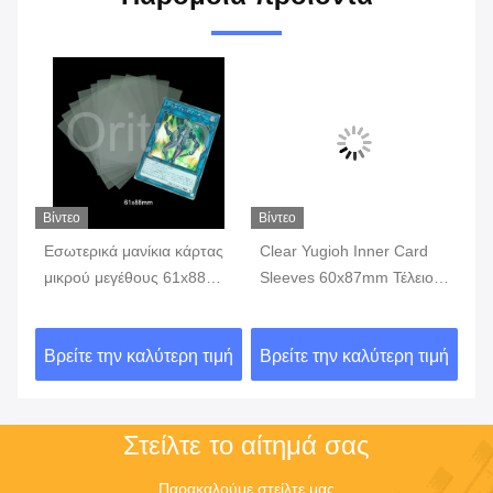
Βίντεο
Βίντεο
Βίν
d
Εσωτερικά μανίκια κάρτας
Clear Yugioh Inner Card
Na
μικρού μεγέθους 61x88mm
Sleeves 60x87mm Τέλειο
φύ
PVC Free Clear Pp For
μέγεθος για προστασία για
Δι
Vanguard SGS
μικρές κάρτες
ιμή
Βρείτε την καλύτερη τιμή
Βρείτε την καλύτερη τιμή
Βρ
Στείλτε το αίτημά σας
Παρακαλούμε στείλτε μας 