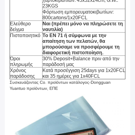
χαρτοκιβωτίων: 45x32x24cm, G.W.:
23KGS
Φόρτωση εμπορευματοκιβωτίων:
800cartons/1x20FCL
Ελεύθερο
Ναι (πρέπει μόνο να πληρώσετε τη
δείγμα
ναυτιλία)
Πιστοποιητικό
Το EN 71 ή σύμφωνα με την
απαίτηση των πελατών, θα
μπορούσαμε να προσφέρουμε τη
διαφορετική πιστοποίηση.
Όροι
30% Deposit+Balance πριν από την
πληρωμής
παράδοσή μας
Χρόνος
Κατά προσέγγιση 25days για 1x20FCL
παράδοσης
και 35 ημέρες για 1x40FCL
Συσκευάζοντας Co. προϊόντων κατάλογος-Dongguan
Yuantuo προϊόντων, ΕΠΕ