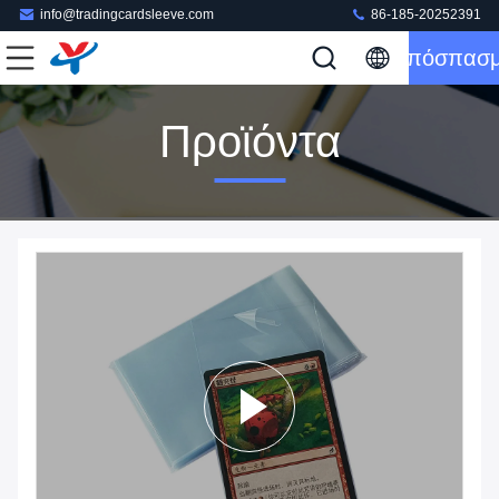
info@tradingcardsleeve.com
86-185-20252391
Απόσπασ
Προϊόντα