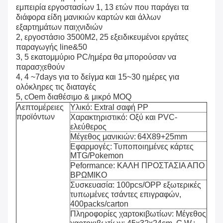
εμπειρία εργοστασίων 1, 13 ετών που παράγει τα
διάφορα είδη μανικιών καρτών και άλλων
εξαρτημάτων παιχνιδιών
2, εργοστάσιο 3500M2, 25 εξειδικευμένοι εργάτες
παραγωγής line&50
3, 5 εκατομμύριο PC/ημέρα θα μπορούσαν να
παρασχεθούν
4, 4 ~7days για το δείγμα και 15~30 ημέρες για
ολόκληρες τις διαταγές
5, cOem διαθέσιμο & μικρό MOQ
Λεπτομέρειες
Υλικό: Extral σαφή PP
προϊόντων
Χαρακτηριστικό: Οξύ και PVC-
ελεύθερος
Μέγεθος μανικιών:
64X89+25mm
Εφαρμογές:
Τυποποιημένες κάρτες
MTG/Pokemon
Peformance: ΚΑΛΗ ΠΡΟΣΤΑΣΙΑ ΑΠΟ
ΒΡΩΜΙΚΟ
Συσκευασία: 100pcs/OPP εξωτερικές
τυπωμένες τσάντες επιγραφών,
400packs/carton
Πληροφορίες χαρτοκιβωτίων: Μέγεθος