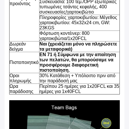
Συσκευασία: 100 τεμ./OPP εξωτερικές
προιόντος
τυπωμένες τσάντες κεφαλής, 400
συσκευασίες/χαρτοκιβώτιο
Πληροφορίες χαρτοκιβωτίου: Μέγεθος
χαρτοκιβωτίου: 45x32x24 cm, GW:
23KGS
Φόρτωση κοντέινερ: 800
χαρτοκιβώτια/1x20FCL
Δωρεάν
Ναι (χρειάζεται μόνο να πληρώσετε
δείγμα
τα μεταφορικά)
EN 71 ή Σύμφωνα με την απαίτηση
των πελατών, θα μπορούσαμε να
Πιστοποιητικό
προσφέρουμε διαφορετική
πιστοποίηση.
Οροι
30% Κατάθεση + Υπόλοιπο πριν από
πληρωμής
την παράδοσή μας
Ωρα
Περίπου 25 ημέρες για 1x20FCL και 35
παράδοσης
ημέρες για 1x40FCL