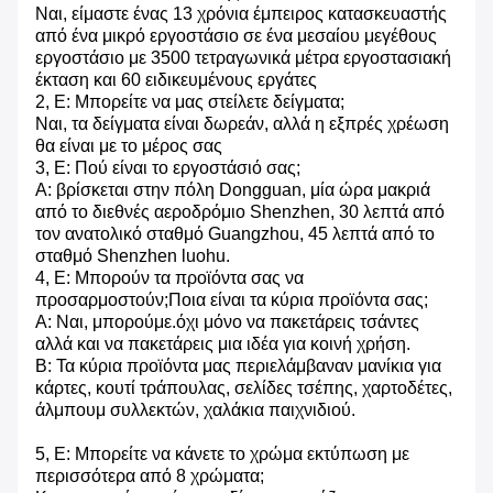
Ναι, είμαστε ένας 13 χρόνια έμπειρος κατασκευαστής
από ένα μικρό εργοστάσιο σε ένα μεσαίου μεγέθους
εργοστάσιο με 3500 τετραγωνικά μέτρα εργοστασιακή
έκταση και 60 ειδικευμένους εργάτες
2, Ε: Μπορείτε να μας στείλετε δείγματα;
Ναι, τα δείγματα είναι δωρεάν, αλλά η εξπρές χρέωση
θα είναι με το μέρος σας
3, Ε: Πού είναι το εργοστάσιό σας;
Α: βρίσκεται στην πόλη Dongguan, μία ώρα μακριά
από το διεθνές αεροδρόμιο Shenzhen, 30 λεπτά από
τον ανατολικό σταθμό Guangzhou, 45 λεπτά από το
σταθμό Shenzhen luohu.
4, Ε: Μπορούν τα προϊόντα σας να
προσαρμοστούν;Ποια είναι τα κύρια προϊόντα σας;
Α: Ναι, μπορούμε.όχι μόνο να πακετάρεις τσάντες
αλλά και να πακετάρεις μια ιδέα για κοινή χρήση.
Β: Τα κύρια προϊόντα μας περιελάμβαναν μανίκια για
κάρτες, κουτί τράπουλας, σελίδες τσέπης, χαρτοδέτες,
άλμπουμ συλλεκτών, χαλάκια παιχνιδιού.
5, Ε: Μπορείτε να κάνετε το χρώμα εκτύπωση με
περισσότερα από 8 χρώματα;