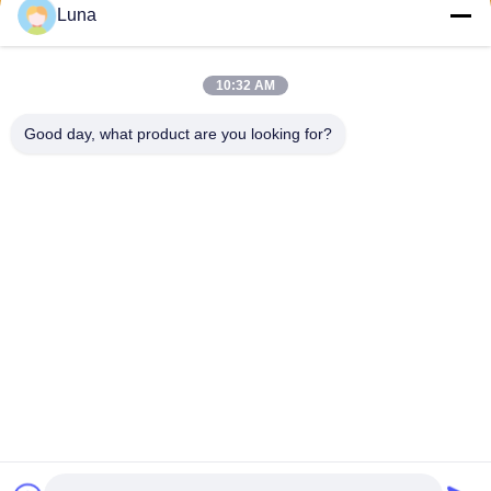
Luna
Στείλε
10:32 AM
Good day, what product are you looking for?
Dongguan Yuantuo Packaging Products
Co.,Ltd
info@tradingcardsleeve.com
86-185-20252391
The 2nd Fulong Industrail Z
one, Fu Long, Shipai Town,
Dongguan City 523349 Κίνα
Κίνα Καλό Ποιότητα Μανίκι κάρτας συναλλαγών Προμηθευτής. 2026
Dongguan Yuantuo Packaging Products Co.,Ltd Όλα. Όλα τα δικαιώματα
διατηρούνται.