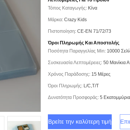
Τόπος Καταγωγής:
Κίνα
Μάρκα:
Crazy Kids
Πιστοποίηση:
CE-EN 71/72/73
Όροι Πληρωμής Και Αποστολής
Ποσότητα Παραγγελίας Min:
10000 Σελί
Συσκευασία Λεπτομέρειες:
50 Μανίκια Α
Χρόνος Παράδοσης:
15 Μέρες
Όροι Πληρωμής:
L/C,T/T
Δυνατότητα Προσφοράς:
5 Εκατομμύρια
Βρείτε την καλύτερη τιμή
Επι