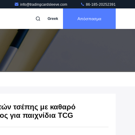
info@tradingcardsleeve.com
86-185-20252391
Απόσπασμα
Greek
ρτών τσέπης με καθαρό
ος για παιχνίδια TCG